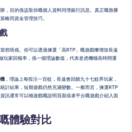
陷阱，目的係盜取你嘅個人資料同埋銀行訊息。真正嘅致勝
戲策略同資金管理技巧。
戲
當然唔係。你可以透過揀選「高RTP」嘅遊戲嚟增加長遠
」，中文叫做玩家回報率，係一個理論數值，代表老虎機喺長時間運
機
，理論上每投注一百蚊，長遠會回饋九十七蚊畀玩家，
統計結果，短期遊戲仍然充滿變數。一般而言，揀選RTP
啲資訊通常可以喺遊戲嘅說明頁面或者平台嘅遊戲介紹入面
版嘅體驗對比