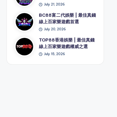
July 21, 2026
BC88富二代娛樂 | 最佳真錢
線上百家樂遊戲首選
July 20, 2026
TOP88香港娛樂 | 最佳真錢
線上百家樂遊戲權威之選
July 15, 2026