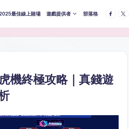
facebook
twit
2025最佳線上賭場
遊戲提供者
部落格
老虎機終極攻略｜真錢遊
析