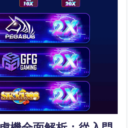
老虎機全面解析：從入門