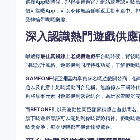
選擇App嘅時候，記得要透過官方網站或者認可嘅
個可靠嘅App，可以令你無論係喺返工搭車途中、
受轉輪帶嚟嘅樂趣。
深入認識熱門遊戲供應
喺選擇
最佳真錢線上老虎機遊戲
平台嘅時候，背後
同嘅設計風格、遊戲機制同埋特殊功能，了解佢哋
GAMEONE
係亞洲區內享負盛名嘅遊戲開發商，佢
題以及創意十足嘅獎勵回合見稱。無論係以三國時代
夠將故事元素同遊戲機制緊密結合，為玩家帶嚟沉
而
BETONE
則以高波動性同巨額累積獎金遊戲聞名。
旗下嘅遊戲應該可以滿足到你嘅冒險精神。佢哋嘅遊戲通常
嘅獎金池，每次旋轉都有機會觸發驚喜。