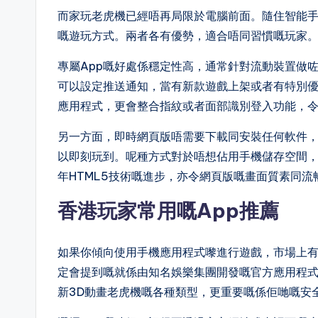
而家玩老虎機已經唔再局限於電腦前面。隨住智能
嘅遊玩方式。兩者各有優勢，適合唔同習慣嘅玩家
專屬App嘅好處係穩定性高，通常針對流動裝置做
可以設定推送通知，當有新款遊戲上架或者有特別
應用程式，更會整合指紋或者面部識別登入功能，
另一方面，即時網頁版唔需要下載同安裝任何軟件
以即刻玩到。呢種方式對於唔想佔用手機儲存空間
年HTML5技術嘅進步，亦令網頁版嘅畫面質素同流
香港玩家常用嘅App推薦
如果你傾向使用手機應用程式嚟進行遊戲，市場上
定會提到嘅就係由知名娛樂集團開發嘅官方應用程式
新3D動畫老虎機嘅各種類型，更重要嘅係佢哋嘅安