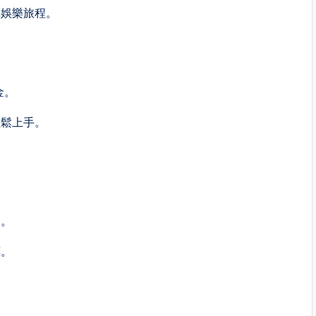
屬娛樂旅程。
金。
輕鬆上手。
間。
惠。