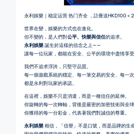
永利娛樂｜稳定运营 热门齐全 ，註冊送HKD100＋2
世界在變，娛樂的方式也在進化。
但不變的，是人們對
公平、快樂與信任
的追求。
永利娛樂
誕生於這樣的信念之上——
讓每一位玩家，都能在安全、公平的環境中盡情享
我們不追求浮誇，只堅守品質。
每一個遊戲系統的穩定、每一筆交易的安全、每一
都是永利對玩家的承諾。
在這裡，娛樂不只是消遣，而是一種信任的延伸。
你旋轉的每一次轉軸，背後是嚴密的加密技術與全
你獲得的每一分彩金，代表著我們對誠信的尊重。
永利娛樂
相信，「信譽」不是口號，而是品牌的生