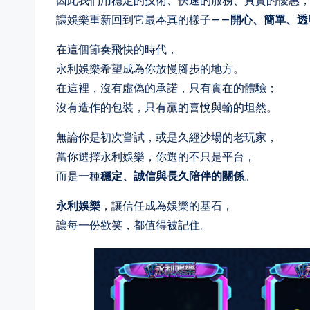
因此我們用穩定的技術、快速的服務、真實的優惠
讓娛樂重新回到它最本真的樣子——
開心、簡單、透
在這個節奏飛快的時代，
永利娛樂希望成為你放慢腳步的地方。
在這裡，沒有虛偽的承諾，只有實在的體驗；
沒有造作的包裝，只有贏的喜悅與輸的坦然。
無論你是初次嘗試，或是久經沙場的老玩家，
當你選擇永利娛樂，你選的不只是平台，
而是一種
穩定、誠信與長久陪伴的關係
。
永利娛樂
，讓信任成為娛樂的基石，
讓每一份歡笑，都值得被記住。