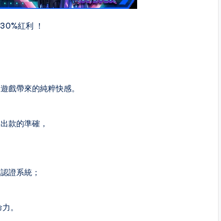
30%紅利 ！
受遊戲帶來的純粹快感。
次出款的準確，
球認證系統；
命力。