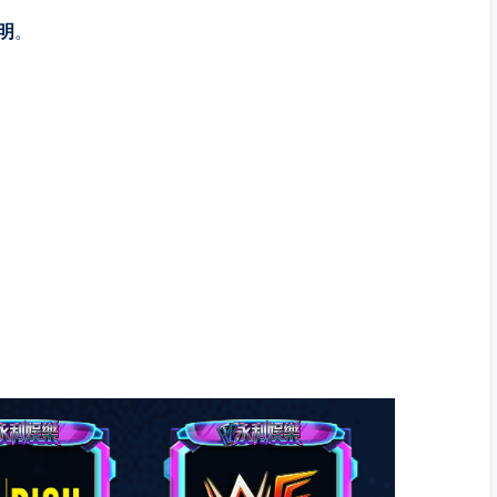
，
明
。