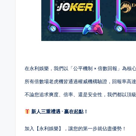
在永利娛樂，我們以「公平機制 × 倍數回報」為核
所有倍數場老虎機皆通過權威機構驗證，回報率高
不論您追求爽度、倍率、還是安全性，我們都以頂
新人三重禮遇 · 贏在起點！
加入【永利娛樂】，讓您的第一步就佔盡優勢！