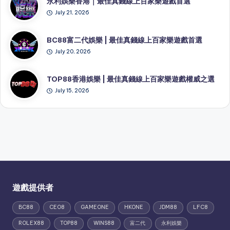
永利娛樂香港｜最佳真錢線上百家樂遊戲首選
July 21, 2026
BC88富二代娛樂 | 最佳真錢線上百家樂遊戲首選
July 20, 2026
TOP88香港娛樂 | 最佳真錢線上百家樂遊戲權威之選
July 15, 2026
遊戲提供者
BC88
CEO8
GAMEONE
HKONE
JDM88
LFC8
ROLEX88
TOP88
WINS88
富二代
永利娛樂