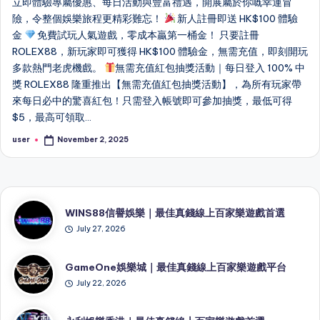
立即體驗專屬優惠、每日活動與豐富禮遇，開展屬於你嘅幸運冒
險，令整個娛樂旅程更精彩難忘！
新人註冊即送 HK$100 體驗
金
免費試玩人氣遊戲，零成本贏第一桶金！ 只要註冊
ROLEX88，新玩家即可獲得 HK$100 體驗金，無需充值，即刻開玩
多款熱門老虎機戲。
無需充值紅包抽獎活動｜每日登入 100% 中
獎 ROLEX88 隆重推出【無需充值紅包抽獎活動】，為所有玩家帶
來每日必中的驚喜紅包！只需登入帳號即可參加抽獎，最低可得
$5，最高可領取…
user
November 2, 2025
Posted
by
WINS88信譽娛樂｜最佳真錢線上百家樂遊戲首選
July 27, 2026
GameOne娛樂城｜最佳真錢線上百家樂遊戲平台
July 22, 2026