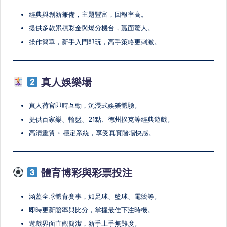
經典與創新兼備，主題豐富，回報率高。
提供多款累積彩金與爆分機台，贏面驚人。
操作簡單，新手入門即玩，高手策略更刺激。
真人娛樂場
真人荷官即時互動，沉浸式娛樂體驗。
提供百家樂、輪盤、21點、德州撲克等經典遊戲。
高清畫質 + 穩定系統，享受真實賭場快感。
體育博彩與彩票投注
涵蓋全球體育賽事，如足球、籃球、電競等。
即時更新賠率與比分，掌握最佳下注時機。
遊戲界面直觀簡潔，新手上手無難度。