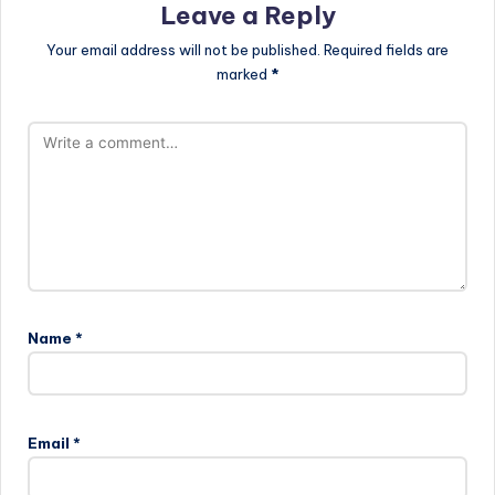
Leave a Reply
Your email address will not be published.
Required fields are
marked
*
Name
*
Email
*