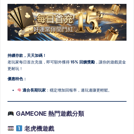
持續存款，天天加碼！
老玩家每日首次充值，即可額外獲得
15% 回饋獎勵
，讓你的遊戲資金
更耐玩！
優惠特色：
適合長期玩家
：穩定增加回報率，邊玩邊賺更輕鬆。
GAMEONE 熱門遊戲分類
老虎機遊戲