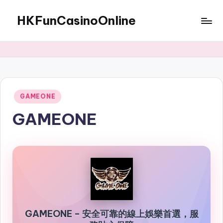
HKFunCasinoOnline
Skip
to
content
Posted
GAMEONE
in
GAMEONE
GAMEONE – 安全可靠的線上娛樂首選，服