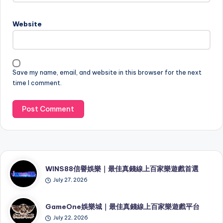
Website
Save my name, email, and website in this browser for the next
time I comment.
WINS88信譽娛樂｜最佳真錢線上百家樂遊戲首選
July 27, 2026
GameOne娛樂城｜最佳真錢線上百家樂遊戲平台
July 22, 2026