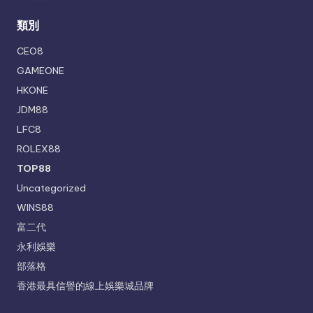
類別
CEO8
GAMEONE
HKONE
JDM88
LFC8
ROLEX88
TOP88
Uncategorized
WINS88
富二代
永利娛樂
部落格
香港最具信譽的線上娛樂城品牌