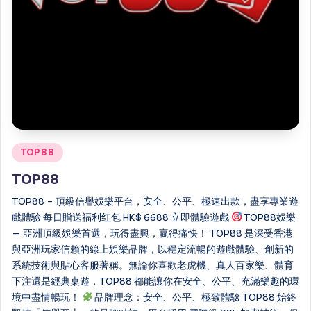
Posted
TOP88
in
TOP88
TOP88 – 頂級信譽娛樂平台，安全、公平、極速出款，盡享專業遊
戲體驗 每日贈送福利红包 HK$ 6688 立即體驗遊戲
TOP88娛樂
— 亞洲頂級娛樂首選，玩得盡興，贏得痛快！ TOP88 是深受香港
與亞洲玩家信賴的線上娛樂品牌，以穩定流暢的遊戲體驗、創新的
系統技術與貼心客服著稱。無論你喜歡老虎機、真人百家樂、體育
下注還是經典桌遊，TOP88 都能讓你在安全、公平、充滿樂趣的環
境中盡情暢玩！
品牌理念：安全、公平、極致體驗 TOP88 始終