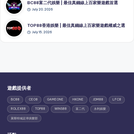
BC88富二代娛樂 | 最佳真錢線上百家樂遊戲首選
July 20, 2026
TOP88香港娛樂 | 最佳真錢線上百家樂遊戲權威之選
July 15, 2026
遊戲提供者
BC88
CEO8
GAMEONE
HKONE
JDM88
LFC8
ROLEX88
TOP88
WINS88
富二代
永利娛樂
萊斯特城足球俱樂部