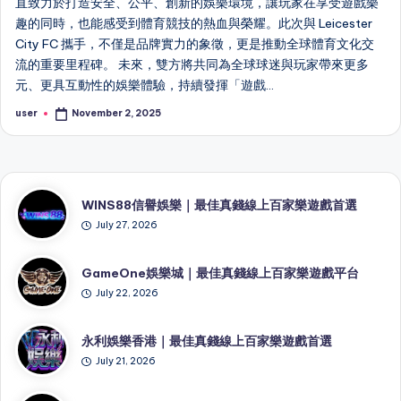
直致力於打造安全、公平、創新的娛樂環境，讓玩家在享受遊戲樂
趣的同時，也能感受到體育競技的熱血與榮耀。此次與 Leicester
City FC 攜手，不僅是品牌實力的象徵，更是推動全球體育文化交
流的重要里程碑。 未來，雙方將共同為全球球迷與玩家帶來更多
元、更具互動性的娛樂體驗，持續發揮「遊戲…
user
November 2, 2025
Posted
by
WINS88信譽娛樂｜最佳真錢線上百家樂遊戲首選
July 27, 2026
GameOne娛樂城｜最佳真錢線上百家樂遊戲平台
July 22, 2026
永利娛樂香港｜最佳真錢線上百家樂遊戲首選
July 21, 2026