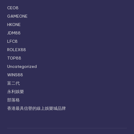
CEO8
GAMEONE
HKONE
JDM88
LFC8
ROLEX88
TOP88
Uncategorized
WINS88
富二代
永利娛樂
部落格
香港最具信譽的線上娛樂城品牌