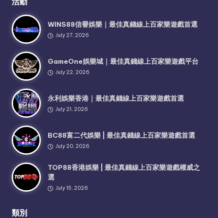
活動
WINS88信譽娛樂｜最佳真錢線上百家樂遊戲首選
July 27, 2026
GameOne娛樂城｜最佳真錢線上百家樂遊戲平台
July 22, 2026
永利娛樂香港｜最佳真錢線上百家樂遊戲首選
July 21, 2026
BC88富二代娛樂 | 最佳真錢線上百家樂遊戲首選
July 20, 2026
TOP88香港娛樂 | 最佳真錢線上百家樂遊戲權威之
選
July 15, 2026
類別