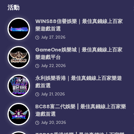
活動
WINS88信譽娛樂｜最佳真錢線上百家
樂遊戲首選
July 27, 2026
GameOne娛樂城｜最佳真錢線上百家
樂遊戲平台
July 22, 2026
永利娛樂香港｜最佳真錢線上百家樂遊
戲首選
July 21, 2026
BC88富二代娛樂 | 最佳真錢線上百家樂
遊戲首選
July 20, 2026