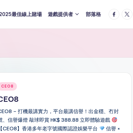
facebook
twit
2025最佳線上賭場
遊戲提供者
部落格
Posted
CEO8
n
CEO8
CEO8 – 打機最講實力，平台最講信譽！出金穩、冇封
號、信譽爆燈 敲球即賞 HK$ 388.88 立即體驗遊戲
【CEO8】香港多年老字號國際認證娛樂平台
信譽 ×