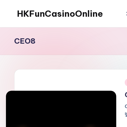
HKFunCasinoOnline
Skip
to
content
CEO8
i