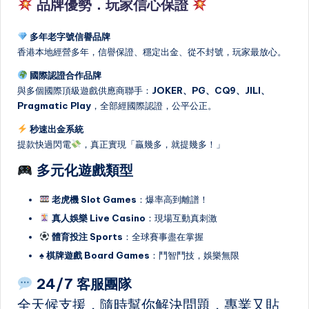
品牌優勢．玩家信心保證
多年老字號信譽品牌
香港本地經營多年，信譽保證、穩定出金、從不封號，玩家最放心。
國際認證合作品牌
與多個國際頂級遊戲供應商聯手：
JOKER、PG、CQ9、JILI、
Pragmatic Play
，全部經國際認證，公平公正。
秒速出金系統
提款快過閃電
，真正實現「贏幾多，就提幾多！」
多元化遊戲類型
老虎機 Slot Games
：爆率高到離譜！
真人娛樂 Live Casino
：現場互動真刺激
體育投注 Sports
：全球賽事盡在掌握
♠️
棋牌遊戲 Board Games
：鬥智鬥技，娛樂無限
24/7 客服團隊
全天候支援，隨時幫你解決問題，專業又貼