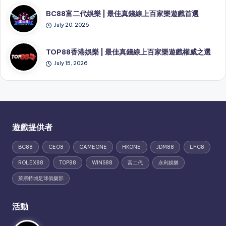
BC88富二代娛樂 | 最佳真錢線上百家樂遊戲首選
July 20, 2026
TOP88香港娛樂 | 最佳真錢線上百家樂遊戲權威之選
July 15, 2026
遊戲提供者
BC88
CEO8
GAMEONE
HKONE
JDM88
LFC8
ROLEX88
TOP88
WINS88
富二代
永利娛樂
萊斯特城足球俱樂部
活動