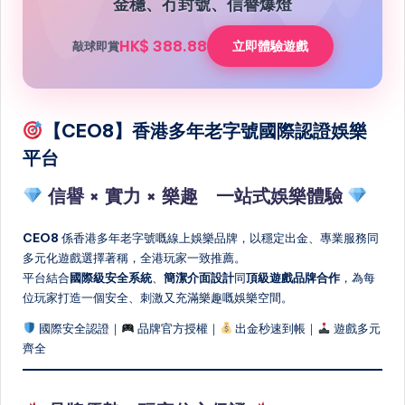
金穩、冇封號、信譽爆燈
HK$ 388.88
立即體驗遊戲
敲球即賞
【CEO8】香港多年老字號國際認證娛樂
平台
信譽 × 實力 × 樂趣 一站式娛樂體驗
CEO8
係香港多年老字號嘅線上娛樂品牌，以穩定出金、專業服務同
多元化遊戲選擇著稱，全港玩家一致推薦。
平台結合
國際級安全系統
、
簡潔介面設計
同
頂級遊戲品牌合作
，為每
位玩家打造一個安全、刺激又充滿樂趣嘅娛樂空間。
國際安全認證｜
品牌官方授權｜
出金秒速到帳｜
遊戲多元
齊全