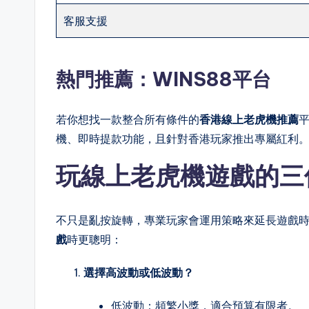
客服支援
熱門推薦：WINS88平台
若你想找一款整合所有條件的
香港線上老虎機推薦
機、即時提款功能，且針對香港玩家推出專屬紅利
玩線上老虎機遊戲的三
不只是亂按旋轉，專業玩家會運用策略來延長遊戲
戲
時更聰明：
選擇高波動或低波動？
低波動：頻繁小獎，適合預算有限者。