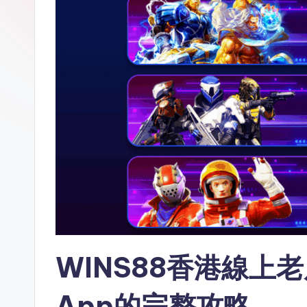
WINS88香港線上
App的完整攻略