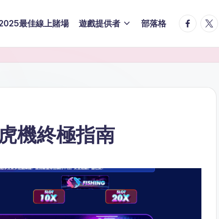
facebook
twit
2025最佳線上賭場
遊戲提供者
部落格
老虎機終極指南