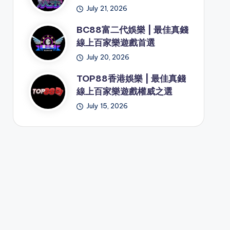
July 21, 2026
BC88富二代娛樂 | 最佳真錢
線上百家樂遊戲首選
July 20, 2026
TOP88香港娛樂 | 最佳真錢
線上百家樂遊戲權威之選
July 15, 2026