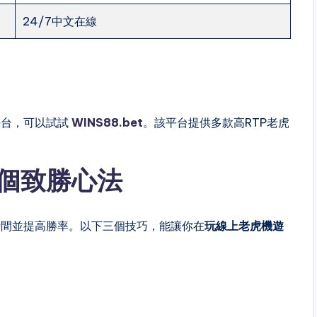
24/7中文在線
平台，可以試試
WINS88.bet
。該平台提供多款高RTP老虎
。
個致勝心法
時間並提高勝率。以下三個技巧，能讓你在
玩線上老虎機遊