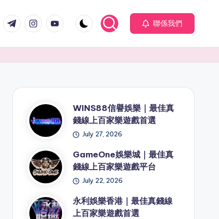
.com
ter.com
t.me
instagram.com
youtube.com
聯係我們
WINS88信譽娛樂｜最佳真
錢線上百家樂遊戲首選
July 27, 2026
GameOne娛樂城｜最佳真
錢線上百家樂遊戲平台
July 22, 2026
永利娛樂香港｜最佳真錢線
上百家樂遊戲首選