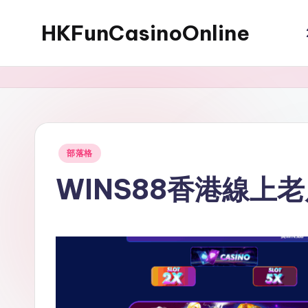
HKFunCasinoOnline
Skip
to
content
Posted
部落格
in
WINS88香港線上