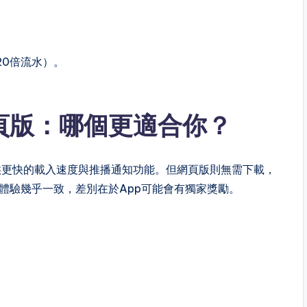
20倍流水）。
 網頁版：哪個更適合你？
供更快的載入速度與推播通知功能。但網頁版則無需下載，
者體驗幾乎一致，差別在於App可能會有獨家獎勵。