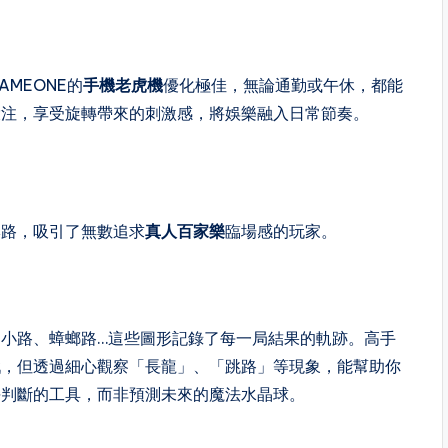
MEONE的
手機老虎機
優化極佳，無論通勤或午休，都能
投注，享受旋轉帶來的刺激感，將娛樂融入日常節奏。
牌路，吸引了無數追求
真人百家樂
臨場感的玩家。
小路、蟑螂路…這些圖形記錄了每一局結果的軌跡。高手
戲，但透過細心觀察「長龍」、「跳路」等現象，能幫助你
靜判斷的工具，而非預測未來的魔法水晶球。