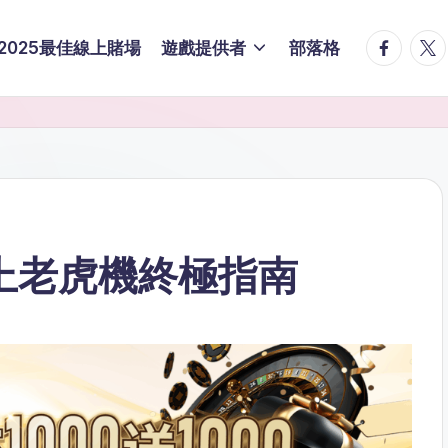
facebook
twit
2025最佳線上賭場
遊戲提供者
部落格
線上老虎機終極指南