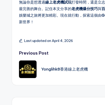
無論你是想透過
線上老虎機試玩
打發時間，還是立
最完善的舞台。記住本文分享的
老虎機爆分技巧
與
娛樂城之旅將更加精彩。現在就行動，探索這個由
G
新世界！
Last updated on April 4, 2026
Post
Previous Post
navigation
Yonglihk8香港線上老虎機