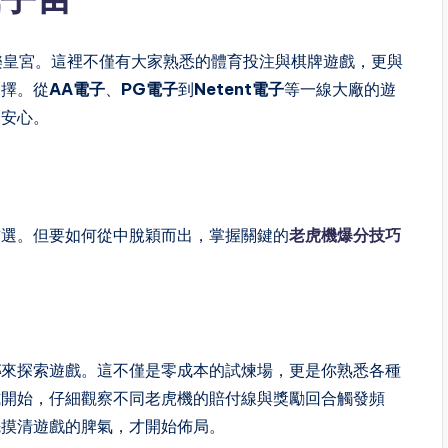
娛樂皇宮。這裡不僅有大家熟悉的體育投注與棋牌遊戲，更與
選擇。從
AA電子
、
PG電子
到
Netent電子
等一線大廠的遊
又安心。
首選。但要如何從中脫穎而出，掌握關鍵的
老虎機爆分技巧
轉
來探索遊戲。這不僅是零成本的試煉場，更是你熟悉各種
式開始，仔細觀察不同老虎機的賠付線與獎勵回合觸發頻
先摸清遊戲的脾氣，才開始佈局。