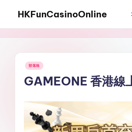
HKFunCasinoOnline
Skip
to
content
Posted
部落格
in
GAMEONE 香港