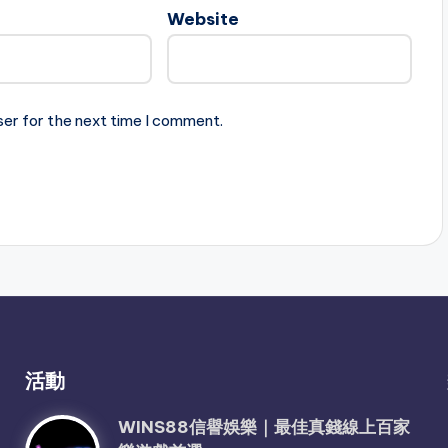
Website
ser for the next time I comment.
活動
WINS88信譽娛樂｜最佳真錢線上百家