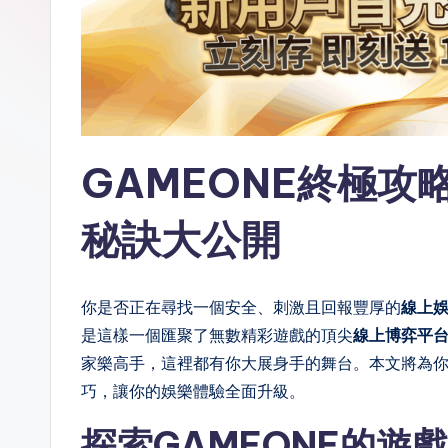
GAMEONE終極
秘訣大公開
你是否正在尋找一個安全、刺激且回報豐厚的
線上
是這樣一個匯聚了無數精彩遊戲的頂尖
線上博弈平
家樂高手，這裡都有你大展身手的舞台。本文將為
巧，讓你的娛樂體驗全面升級。
探索GAMEONE的遊