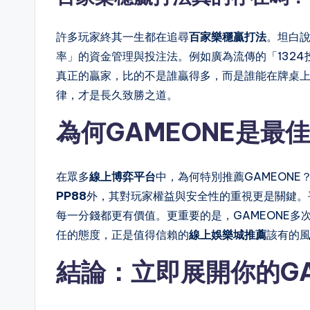
許多玩家終其一生都在追尋
百家樂穩贏打法
。坦白說
率」的資金管理與投注法。例如廣為流傳的「132
真正的贏家，比的不是誰贏得多，而是誰能在牌桌
律，才是長久致勝之道。
為何GAMEONE是最
在眾多
線上博弈平台
中，為何特別推薦GAMEON
PP88
外，其對玩家權益與安全性的重視更是關鍵。
每一分錢都更有價值。更重要的是，GAMEONE
任的態度，正是值得信賴的
線上娛樂城推薦
該有的
結論：立即展開你的GA