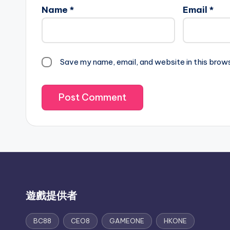
Name
*
Email
*
Save my name, email, and website in this brow
遊戲提供者
BC88
CEO8
GAMEONE
HKONE