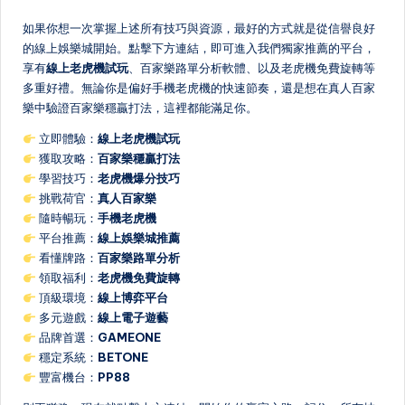
如果你想一次掌握上述所有技巧與資源，最好的方式就是從信譽良好
的線上娛樂城開始。點擊下方連結，即可進入我們獨家推薦的平台，
享有
線上老虎機試玩
、百家樂路單分析軟體、以及老虎機免費旋轉等
多重好禮。無論你是偏好手機老虎機的快速節奏，還是想在真人百家
樂中驗證百家樂穩贏打法，這裡都能滿足你。
立即體驗：
線上老虎機試玩
獲取攻略：
百家樂穩贏打法
學習技巧：
老虎機爆分技巧
挑戰荷官：
真人百家樂
隨時暢玩：
手機老虎機
平台推薦：
線上娛樂城推薦
看懂牌路：
百家樂路單分析
領取福利：
老虎機免費旋轉
頂級環境：
線上博弈平台
多元遊戲：
線上電子遊藝
品牌首選：
GAMEONE
穩定系統：
BETONE
豐富機台：
PP88