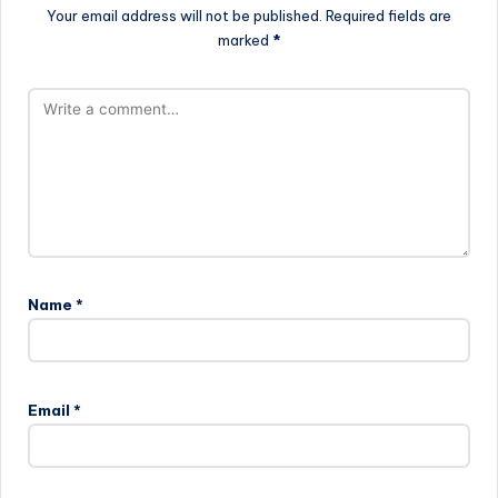
Your email address will not be published.
Required fields are
marked
*
Name
*
Email
*