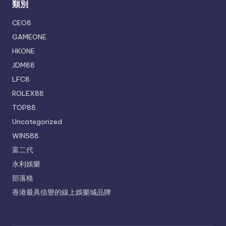
類別
CEO8
GAMEONE
HKONE
JDM88
LFC8
ROLEX88
TOP88
Uncategorized
WINS88
富二代
永利娛樂
部落格
香港最具信譽的線上娛樂城品牌