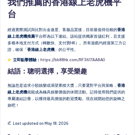
我們推薦的香港線上老虎機平
台
經過實際測試與比對出金速度、客服品質後，目前最值得信賴的
香港
線上老虎機推薦
平台即為以下連結。該站提供獨家首儲紅利，且支援
多種本地支付方式（轉數快、支付寶HK）。所有遊戲均經過第三方公
證，確保「
香港線上老虎機
」的公平性。
立即點擊體驗：
https://bb88hk.com/RF3617AA8A0
結語：聰明選擇，享受樂趣
無論您是追求小額娛樂或渴望累積大獎，只要選對平台與策略，
香港
線上老虎機
就能成為極具娛樂價值的休閒活動。記得使用我們提供的
專屬連結註冊，以獲得最高價值的歡迎獎勵。現在就開始您的旋轉之
旅吧！
Last updated on May 18, 2026