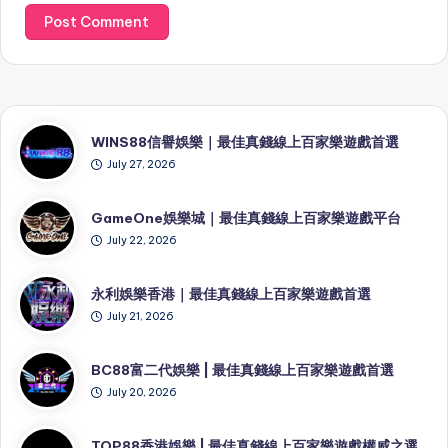
WINS88信譽娛樂｜最佳真錢線上百家樂遊戲首選
July 27, 2026
GameOne娛樂城｜最佳真錢線上百家樂遊戲平台
July 22, 2026
永利娛樂香港｜最佳真錢線上百家樂遊戲首選
July 21, 2026
BC88富二代娛樂 | 最佳真錢線上百家樂遊戲首選
July 20, 2026
TOP88香港娛樂 | 最佳真錢線上百家樂遊戲權威之選