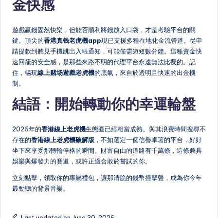
金快感
遊戲贏錢固然快樂，但能否順利將錢放入口袋，才是考驗平台的關
鍵。頂尖的
香港真钱老虎機app
現已支援多種在地化金流管道。從申
請提款到聽見手機跳出入帳通知，可能僅需短短數分鐘。這種資金快
速回籠的安全感，是那些來路不明的代理平台永遠無法比擬的。記
住，暢玩
線上赌场遊戲老虎機
的底氣，來自於透明且快速的出金機
制。
結語：開始轉動你的幸運輪盤
2026年的
香港線上老虎機
生態圈已經相當成熟。與其浪費時間搜尋不
存在的
香港線上老虎機破解版
，不如選定一個信譽卓著的平台，好好
坐下來享受那轉輪停格的瞬間。財富自由的道路有千萬條，這條兼具
娛樂與爆發力的賽道，或許正適合敢於嘗試的你。
立刻點擊，領取你的專屬禮包，讓那清脆的錢幣撞擊聲，成為你今年
最動聽的背景音樂。
Last updated on June 30, 2026