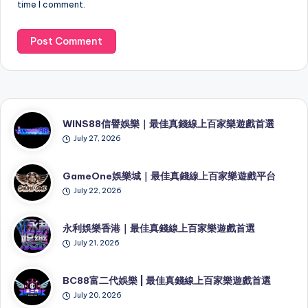
time I comment.
WINS88信譽娛樂｜最佳真錢線上百家樂遊戲首選
July 27, 2026
GameOne娛樂城｜最佳真錢線上百家樂遊戲平台
July 22, 2026
永利娛樂香港｜最佳真錢線上百家樂遊戲首選
July 21, 2026
BC88富二代娛樂 | 最佳真錢線上百家樂遊戲首選
July 20, 2026