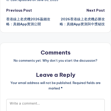
Post
Previous Post
Next Post
香港線上老虎機2026贏錢攻
2026香港線上老虎機必勝攻
navigation
略：真錢App實測公開
略：真錢App實測與中獎秘技
Comments
No comments yet. Why don’t you start the discussion?
Leave a Reply
Your email address will not be published.
Required fields are
marked
*