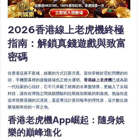
2026香港線上老虎機終極
指南：解鎖真錢遊戲與致富
密碼
在香港這座不夜城，娛樂的方式日新月異。當你穿梭於霓虹閃爍的街
頭，手機螢幕裡的虛擬賭場也正燈火通明。
香港線上老虎機
已成為新
一代玩家的心頭好，它不只承載了經典的水果盤情懷，更融入了尖端
科技，讓你在彈指之間就能體驗到拉斯維加斯級的刺激感。無論你是
追求視覺震撼的沉浸派，還是專注計算回報率的理性派，這片數位遊
樂場都有你的一席之地。
香港老虎機App崛起：隨身娛
樂的巔峰進化