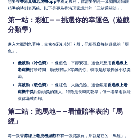
想要在
香港真钱老虎機app
中穩定獲利，你需要的是一套如同港鐵般
精準的時刻表系統。以下是專為香港玩家設計的「三站通關法」。
第一站：彩虹——挑選你的幸運色（遊戲
分類學）
進入大廳別急著轉，先像在彩虹邨打卡般，仔細觀察每款遊戲的「顏
色」。
低波動（冷色調）：
像藍色，平靜安穩。適合只想用
香港線上
老虎機
打發時間、順便賺點小零錢的你。特徵是頻繁觸發小額獎
勵。
高波動（暖色調）：
像紅色，火熱危險。適合鎖定
香港線上老
虎機中獎
鉅額頭獎的獵人。特徵是長時間乾旱，但一場暴雨就能
讓你滿載而歸。
第二站：跑馬地——看懂賠率表的「馬
經」
每一款
香港線上老虎機游戲
都有一張資訊頁，那就是它的「馬經」。