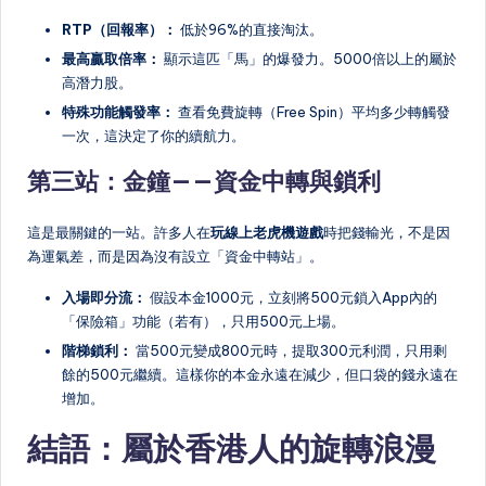
RTP（回報率）：
低於96%的直接淘汰。
最高贏取倍率：
顯示這匹「馬」的爆發力。5000倍以上的屬於
高潛力股。
特殊功能觸發率：
查看免費旋轉（Free Spin）平均多少轉觸發
一次，這決定了你的續航力。
第三站：金鐘——資金中轉與鎖利
這是最關鍵的一站。許多人在
玩線上老虎機遊戲
時把錢輸光，不是因
為運氣差，而是因為沒有設立「資金中轉站」。
入場即分流：
假設本金1000元，立刻將500元鎖入App內的
「保險箱」功能（若有），只用500元上場。
階梯鎖利：
當500元變成800元時，提取300元利潤，只用剩
餘的500元繼續。這樣你的本金永遠在減少，但口袋的錢永遠在
增加。
結語：屬於香港人的旋轉浪漫