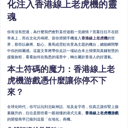
化注入香港線上老虎機的靈
魂
你有沒有想過，為什麼我們會對某些遊戲一見鍾情？答案往往不在賠
率表上，而在文化共鳴裡。當你滑開手機進入
香港線上老虎機
的世
界，那些以麻將、點心、賽馬或霓虹街景為主題的機台，總能瞬間擊
中你的歸屬感。這篇文章將帶你走訪一場結合本土情懷與真錢智慧的
虛擬旅程，看看如何在熟悉的場景中，轉出屬於香港人的好運氣。
本土符碼的魔力：香港線上老
虎機游戲憑什麼讓你停不下
來？
全球化時代，你可以玩到北歐神話、埃及金字塔，但真正讓你腎上腺
素飆升的，往往是那些看一眼就懂的港式元素。
香港線上老虎機游戲
的開發商早已嗅到這股「在地化」商機。