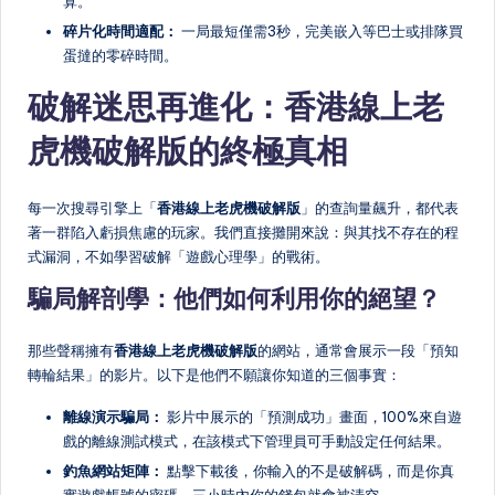
算。
碎片化時間適配：
一局最短僅需3秒，完美嵌入等巴士或排隊買
蛋撻的零碎時間。
破解迷思再進化：香港線上老
虎機破解版的終極真相
每一次搜尋引擎上「
香港線上老虎機破解版
」的查詢量飆升，都代表
著一群陷入虧損焦慮的玩家。我們直接攤開來說：與其找不存在的程
式漏洞，不如學習破解「遊戲心理學」的戰術。
騙局解剖學：他們如何利用你的絕望？
那些聲稱擁有
香港線上老虎機破解版
的網站，通常會展示一段「預知
轉輪結果」的影片。以下是他們不願讓你知道的三個事實：
離線演示騙局：
影片中展示的「預測成功」畫面，100%來自遊
戲的離線測試模式，在該模式下管理員可手動設定任何結果。
釣魚網站矩陣：
點擊下載後，你輸入的不是破解碼，而是你真