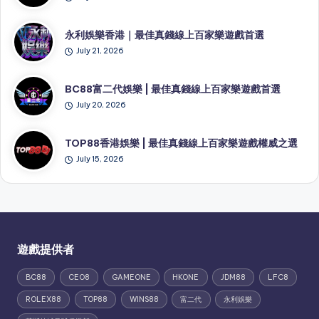
永利娛樂香港｜最佳真錢線上百家樂遊戲首選
July 21, 2026
BC88富二代娛樂 | 最佳真錢線上百家樂遊戲首選
July 20, 2026
TOP88香港娛樂 | 最佳真錢線上百家樂遊戲權威之選
July 15, 2026
遊戲提供者
BC88
CEO8
GAMEONE
HKONE
JDM88
LFC8
ROLEX88
TOP88
WINS88
富二代
永利娛樂