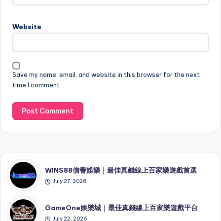
Website
Save my name, email, and website in this browser for the next
time I comment.
WINS88信譽娛樂｜最佳真錢線上百家樂遊戲首選
July 27, 2026
GameOne娛樂城｜最佳真錢線上百家樂遊戲平台
July 22, 2026