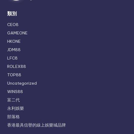
類別
CEO8
GAMEONE
HKONE
JDM88
LFC8
ROLEX88
TOP88
Uncategorized
WINS88
富二代
永利娛樂
部落格
香港最具信譽的線上娛樂城品牌