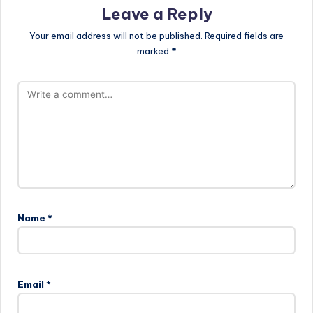
Leave a Reply
Your email address will not be published.
Required fields are
marked
*
Name
*
Email
*