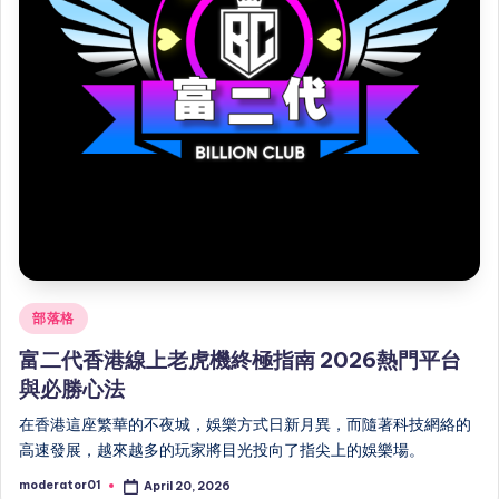
Posted
部落格
in
富二代香港線上老虎機終極指南 2026熱門平台
與必勝心法
在香港這座繁華的不夜城，娛樂方式日新月異，而隨著科技網絡的
高速發展，越來越多的玩家將目光投向了指尖上的娛樂場。
moderator01
April 20, 2026
Posted