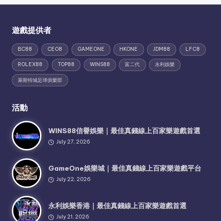
遊戲提供者
BC88
CEO8
GAMEONE
HKONE
JDM88
LFC8
ROLEX88
TOP88
WINS88
富二代
永利娛樂
萊斯特城足球俱樂部
活動
WINS88信譽娛樂｜最佳真錢線上百家樂遊戲首選
July 27, 2026
GameOne娛樂城｜最佳真錢線上百家樂遊戲平台
July 22, 2026
永利娛樂香港｜最佳真錢線上百家樂遊戲首選
July 21, 2026