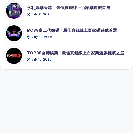
永利娛樂香港｜最佳真錢線上百家樂遊戲首選
July 21, 2026
BC88富二代娛樂 | 最佳真錢線上百家樂遊戲首選
July 20, 2026
TOP88香港娛樂 | 最佳真錢線上百家樂遊戲權威之選
July 15, 2026