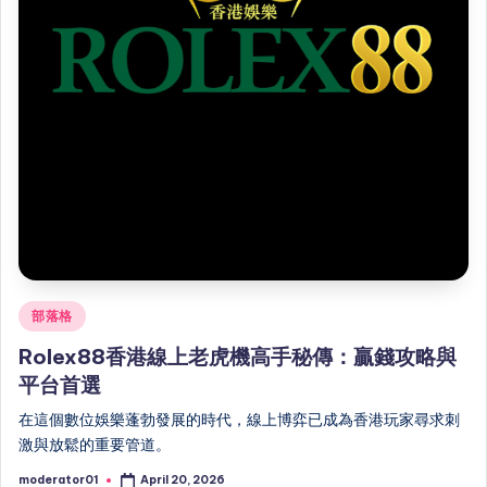
Posted
部落格
in
Rolex88香港線上老虎機高手秘傳：贏錢攻略與
平台首選
在這個數位娛樂蓬勃發展的時代，線上博弈已成為香港玩家尋求刺
激與放鬆的重要管道。
moderator01
April 20, 2026
Posted